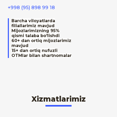
+998 (95) 898 99 18
Barcha viloyatlarda
filiallarimiz mavjud
Mijozlarimizning 95%
qismi talaba bo'lishdi
60+ dan ortiq mijozlarimiz
mavjud
15+ dan ortiq nufuzli
OTMlar bilan shartnomalar
Xizmatlarimiz