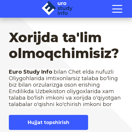
Xorijda ta'lim
olmoqchimisiz?
Euro Study Info
bilan Chet elda nufuzli
Oliygohlarida imtixonlarsiz talaba bo'ling
biz bilan orzularizga oson erishing
Endilikda Uzbekiston oliygoxlarida xam
talaba bo'lish imkoni va xorijda o'qiyotgan
talabalar o'qishni ko'chirish imkoni bor
Hujjat topshirish